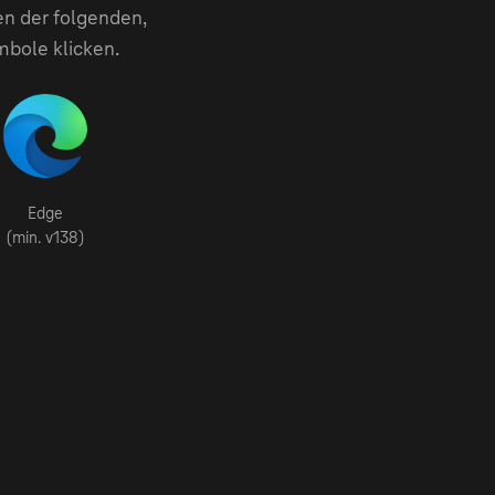
en der folgenden,
mbole klicken.
Edge
(min. v138)