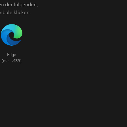
en der folgenden,
mbole klicken.
Edge
(min. v138)