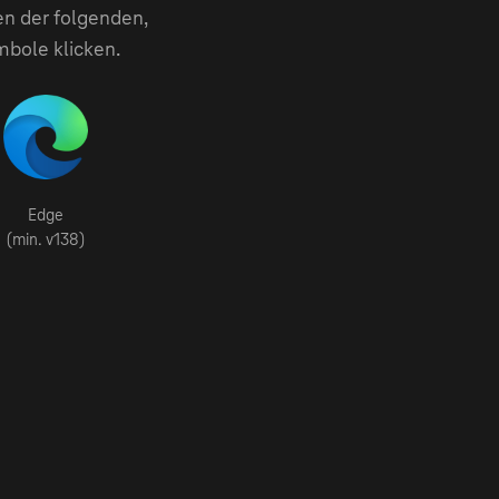
en der folgenden,
mbole klicken.
Edge
(min. v138)