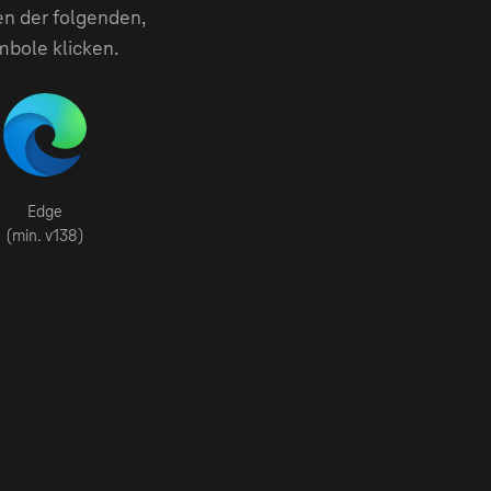
en der folgenden,
mbole klicken.
Edge
(min. v138)