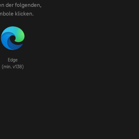
en der folgenden,
mbole klicken.
Edge
(min. v138)