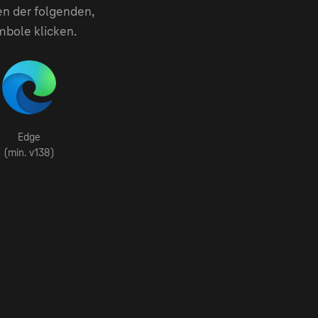
en der folgenden,
mbole klicken.
Edge
(min. v138)