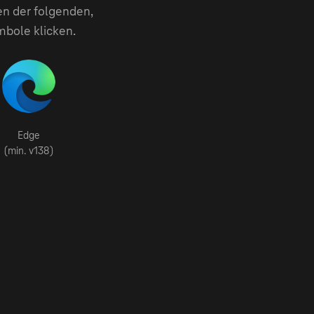
en der folgenden,
mbole klicken.
Edge
(min. v138)