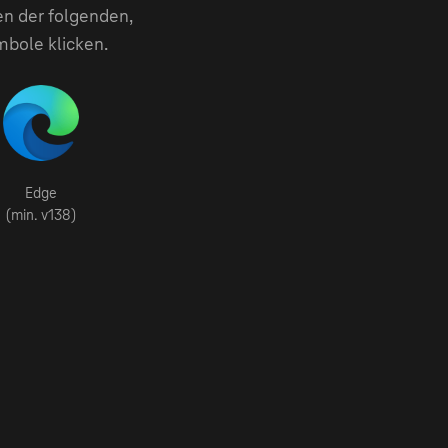
en der folgenden,
mbole klicken.
Edge
(min. v138)