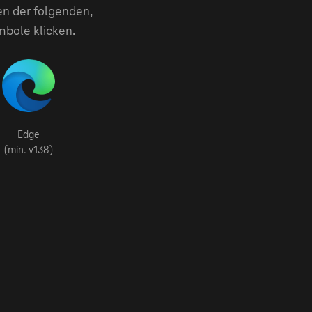
en der folgenden,
mbole klicken.
Edge
(min. v138)