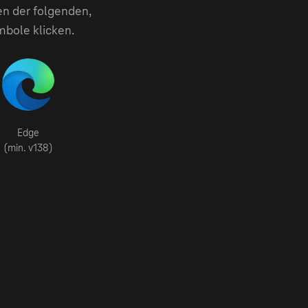
en der folgenden,
mbole klicken.
Edge
(min. v138)